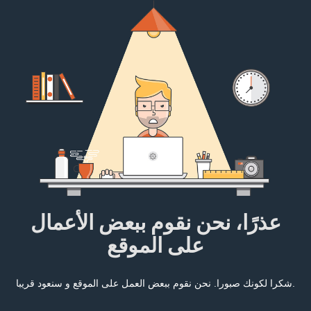
عذرًا، نحن نقوم ببعض الأعمال
على الموقع
شكرا لكونك صبورا. نحن نقوم ببعض العمل على الموقع و سنعود قريبا.