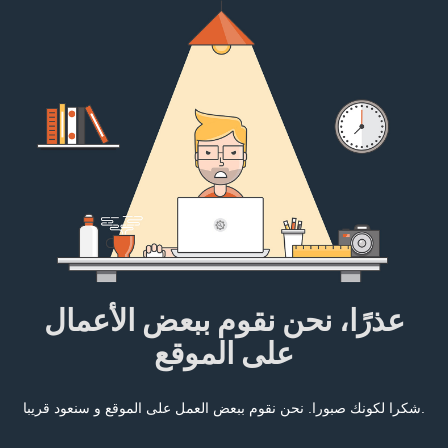
عذرًا، نحن نقوم ببعض الأعمال
على الموقع
شكرا لكونك صبورا. نحن نقوم ببعض العمل على الموقع و سنعود قريبا.