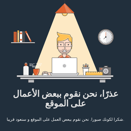
عذرًا، نحن نقوم ببعض الأعمال
على الموقع
شكرا لكونك صبورا. نحن نقوم ببعض العمل على الموقع و سنعود قريبا.