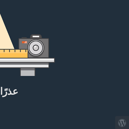
عذرًا