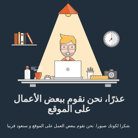
عذرًا، نحن نقوم ببعض الأعمال
على الموقع
شكرا لكونك صبورا. نحن نقوم ببعض العمل على الموقع و سنعود قريبا.