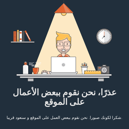
عذرًا، نحن نقوم ببعض الأعمال
على الموقع
شكرا لكونك صبورا. نحن نقوم ببعض العمل على الموقع و سنعود قريبا.