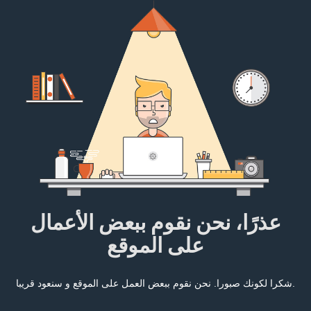
عذرًا، نحن نقوم ببعض الأعمال
على الموقع
شكرا لكونك صبورا. نحن نقوم ببعض العمل على الموقع و سنعود قريبا.