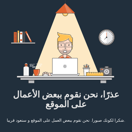
عذرًا، نحن نقوم ببعض الأعمال
على الموقع
شكرا لكونك صبورا. نحن نقوم ببعض العمل على الموقع و سنعود قريبا.