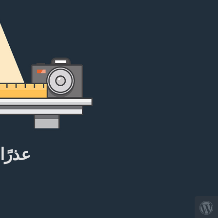
عذرًا