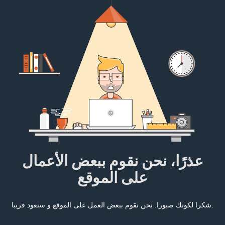
عذرًا، نحن نقوم ببعض الأعمال
على الموقع
شكرا لكونك صبورا. نحن نقوم ببعض العمل على الموقع و سنعود قريبا.