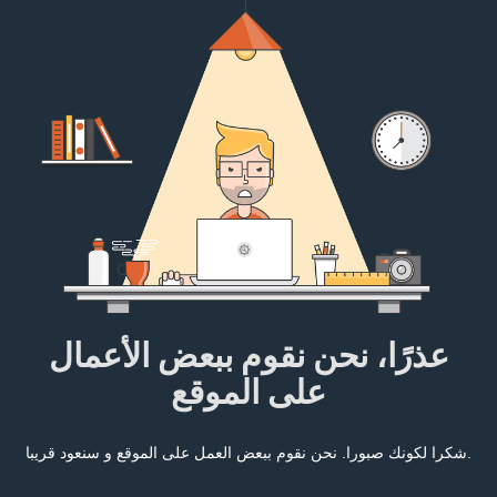
عذرًا، نحن نقوم ببعض الأعمال
على الموقع
شكرا لكونك صبورا. نحن نقوم ببعض العمل على الموقع و سنعود قريبا.