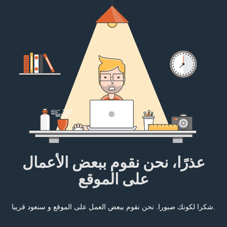
عذرًا، نحن نقوم ببعض الأعمال
على الموقع
شكرا لكونك صبورا. نحن نقوم ببعض العمل على الموقع و سنعود قريبا.