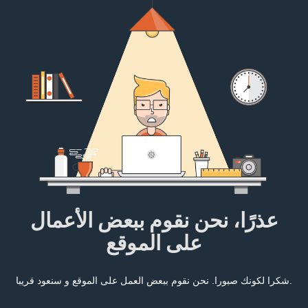
عذرًا، نحن نقوم ببعض الأعمال
على الموقع
شكرا لكونك صبورا. نحن نقوم ببعض العمل على الموقع و سنعود قريبا.