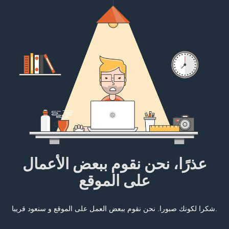
عذرًا، نحن نقوم ببعض الأعمال
على الموقع
شكرا لكونك صبورا. نحن نقوم ببعض العمل على الموقع و سنعود قريبا.