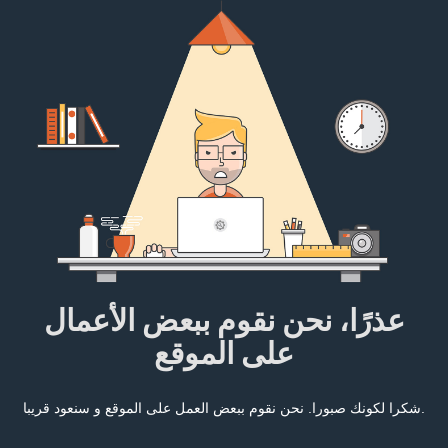
عذرًا، نحن نقوم ببعض الأعمال
على الموقع
شكرا لكونك صبورا. نحن نقوم ببعض العمل على الموقع و سنعود قريبا.