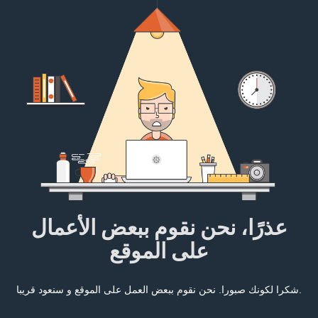
عذرًا، نحن نقوم ببعض الأعمال
على الموقع
شكرا لكونك صبورا. نحن نقوم ببعض العمل على الموقع و سنعود قريبا.