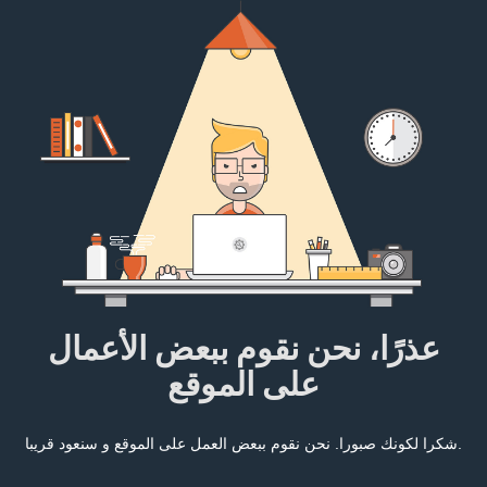
عذرًا، نحن نقوم ببعض الأعمال
على الموقع
شكرا لكونك صبورا. نحن نقوم ببعض العمل على الموقع و سنعود قريبا.