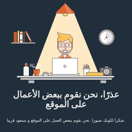
عذرًا، نحن نقوم ببعض الأعمال
على الموقع
شكرا لكونك صبورا. نحن نقوم ببعض العمل على الموقع و سنعود قريبا.