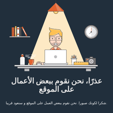
عذرًا، نحن نقوم ببعض الأعمال
على الموقع
شكرا لكونك صبورا. نحن نقوم ببعض العمل على الموقع و سنعود قريبا.