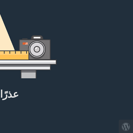
عذرًا