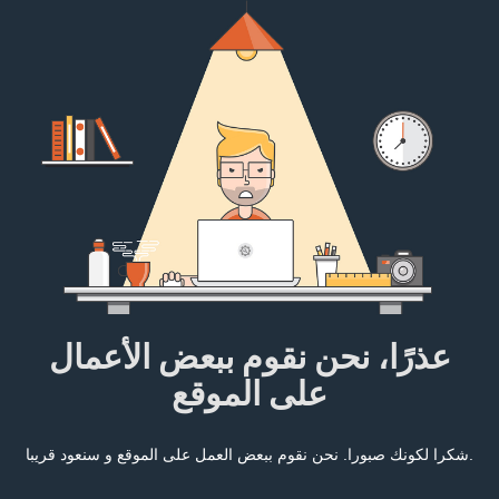
عذرًا، نحن نقوم ببعض الأعمال
على الموقع
شكرا لكونك صبورا. نحن نقوم ببعض العمل على الموقع و سنعود قريبا.