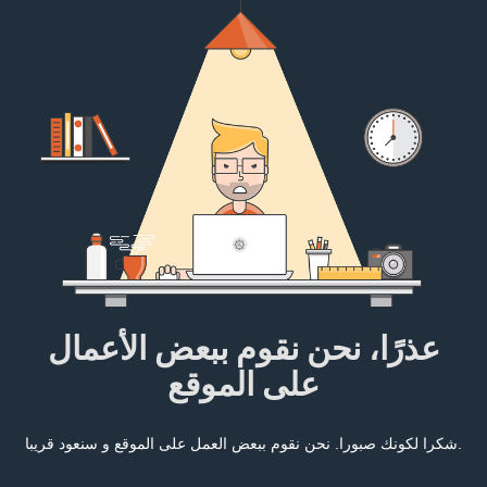
عذرًا، نحن نقوم ببعض الأعمال
على الموقع
شكرا لكونك صبورا. نحن نقوم ببعض العمل على الموقع و سنعود قريبا.