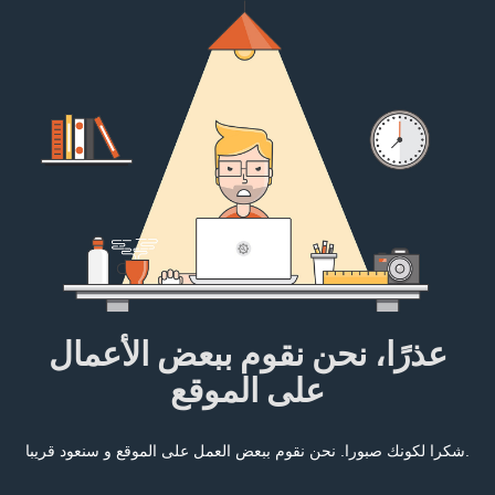
عذرًا، نحن نقوم ببعض الأعمال
على الموقع
شكرا لكونك صبورا. نحن نقوم ببعض العمل على الموقع و سنعود قريبا.