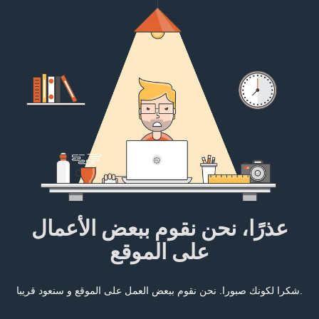
عذرًا، نحن نقوم ببعض الأعمال
على الموقع
شكرا لكونك صبورا. نحن نقوم ببعض العمل على الموقع و سنعود قريبا.