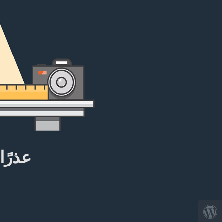
عذرًا