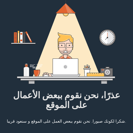
عذرًا، نحن نقوم ببعض الأعمال
على الموقع
شكرا لكونك صبورا. نحن نقوم ببعض العمل على الموقع و سنعود قريبا.