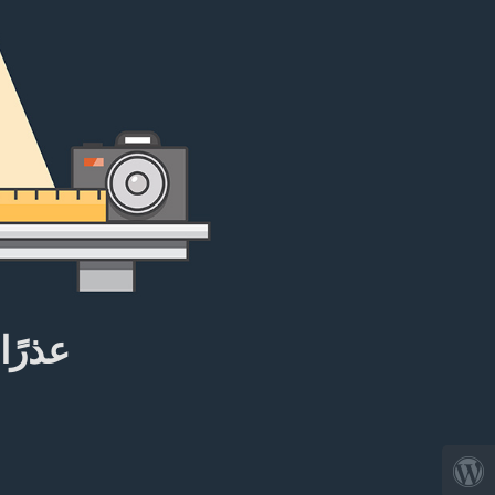
عذرًا