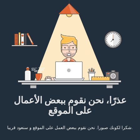
عذرًا، نحن نقوم ببعض الأعمال
على الموقع
شكرا لكونك صبورا. نحن نقوم ببعض العمل على الموقع و سنعود قريبا.