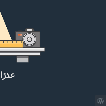
عذرًا