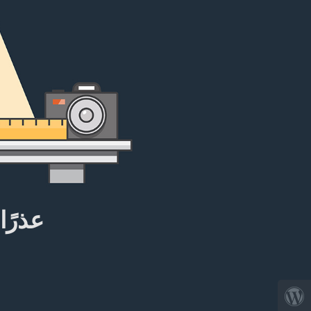
عذرًا