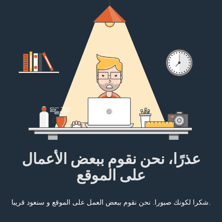
عذرًا، نحن نقوم ببعض الأعمال
على الموقع
شكرا لكونك صبورا. نحن نقوم ببعض العمل على الموقع و سنعود قريبا.