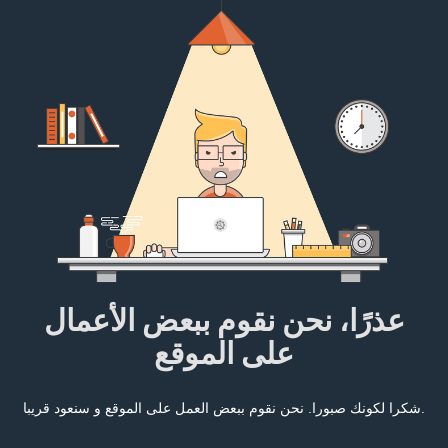
عذرًا، نحن نقوم ببعض الأعمال
على الموقع
شكرا لكونك صبورا. نحن نقوم ببعض العمل على الموقع و سنعود قريبا.