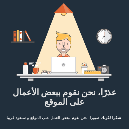
عذرًا، نحن نقوم ببعض الأعمال
على الموقع
شكرا لكونك صبورا. نحن نقوم ببعض العمل على الموقع و سنعود قريبا.