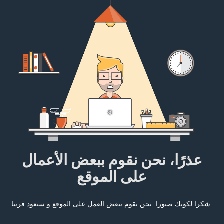
عذرًا، نحن نقوم ببعض الأعمال
على الموقع
شكرا لكونك صبورا. نحن نقوم ببعض العمل على الموقع و سنعود قريبا.