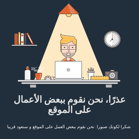
عذرًا، نحن نقوم ببعض الأعمال
على الموقع
شكرا لكونك صبورا. نحن نقوم ببعض العمل على الموقع و سنعود قريبا.