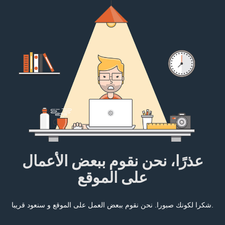
عذرًا، نحن نقوم ببعض الأعمال
على الموقع
شكرا لكونك صبورا. نحن نقوم ببعض العمل على الموقع و سنعود قريبا.