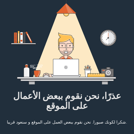
عذرًا، نحن نقوم ببعض الأعمال
على الموقع
شكرا لكونك صبورا. نحن نقوم ببعض العمل على الموقع و سنعود قريبا.