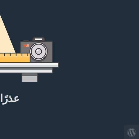
عذرًا